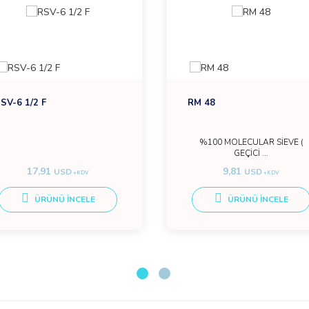
SV-6 1/2 F
RM 48
%100 MOLECULAR SİEVE (
GEÇİCİ ...
17,91
9,81
USD
USD
+KDV
+KDV
ÜRÜNÜ İNCELE
ÜRÜNÜ İNCELE