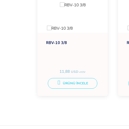
RBV-10 3/8
R
11,88
O
USD
+KDV
+KDV
CELE
ÜRÜNÜ İNCELE