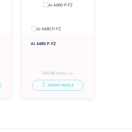
AJ 4480 P-FZ
ICSTCW2 
315,90
FİYAT 
EURO
+KDV
ÜRÜNÜ İNCELE
Ü