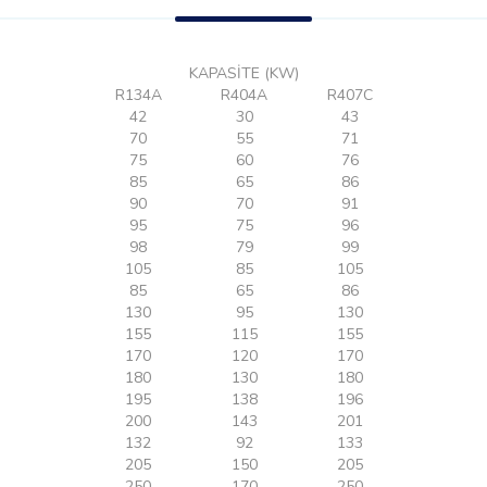
KAPASİTE (KW)
R134A
R404A
R407C
42
30
43
70
55
71
75
60
76
85
65
86
90
70
91
95
75
96
98
79
99
105
85
105
85
65
86
130
95
130
155
115
155
170
120
170
180
130
180
195
138
196
200
143
201
132
92
133
205
150
205
250
170
250