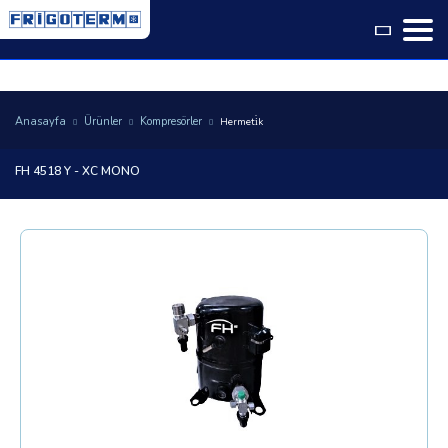
Language
Anasayfa
Ürünler
Kompresörler
Hermeti̇k
FH 4518 Y - XC MONO