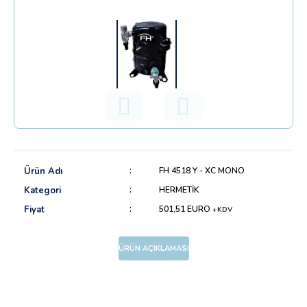
Ürün Adı
FH 4518 Y - XC MONO
Kategori
HERMETİK
Fiyat
501,51 EURO
+KDV
ÜRÜN AÇIKLAMASI