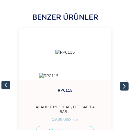
BENZER ÜRÜNLER
RPC115
ARALIK: YB:5-30 BAR / DİFF:SABİT 4
BAR ...
19,80
USD
+KDV