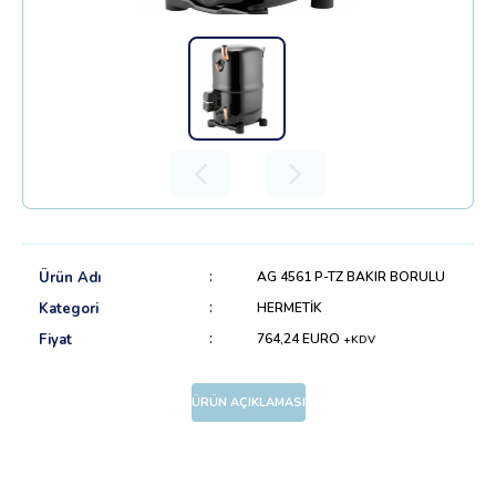
Ürün Adı
AG 4561 P-TZ BAKIR BORULU
Kategori
HERMETİK
Fiyat
764,24 EURO
+KDV
ÜRÜN AÇIKLAMASI