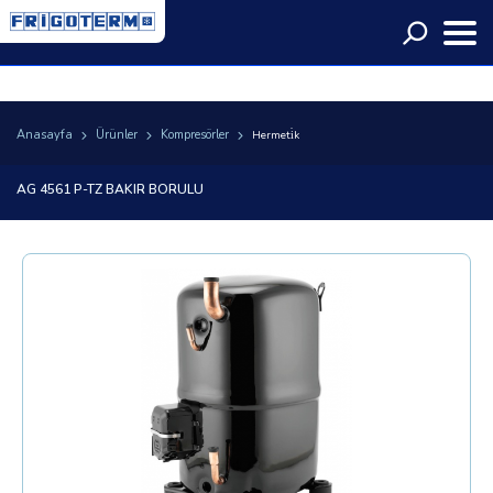
Language
Anasayfa
Ürünler
Kompresörler
Hermeti̇k
AG 4561 P-TZ BAKIR BORULU